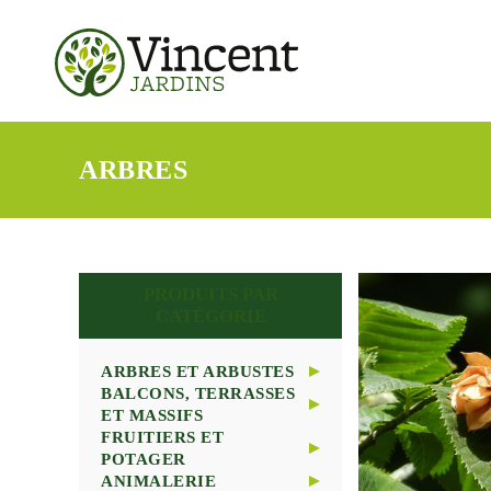
ARBRES
PRODUITS PAR
CATÉGORIE
ARBRES ET ARBUSTES
BALCONS, TERRASSES
ARBRES
ET MASSIFS
ARBUSTES
FRUITIERS ET
CONIFERES
PLANTES ANNUELLES
POTAGER
PLANTES DE TERRE
ET BISANNUELLES
ANIMALERIE
DE BRUYERE
PLANTES VIVACES ET
ARBRES FRUITIERS