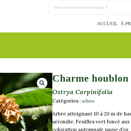
Recherche
de
produits
ACCUEIL
À P
Charme houblon
Ostrya Carpinifolia
Catégories :
arbres
Arbre atteignant 10 à 20 m de ha
arrondie. Feuilles vert foncé au
coloration automnale jaune d’or. F