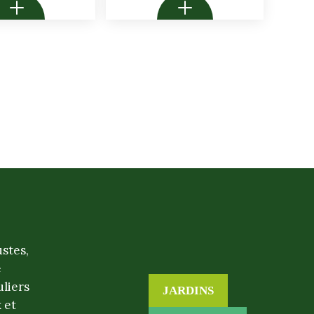
ustes,
e
uliers
JARDINS
 et