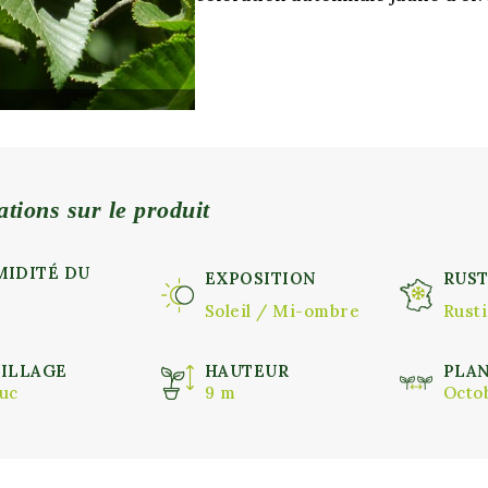
tions sur le produit
IDITÉ DU
EXPOSITION
RUST
L
Soleil / Mi-ombre
Rust
ILLAGE
HAUTEUR
PLA
uc
9 m
Octo