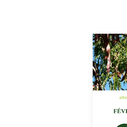
arbr
FÉV