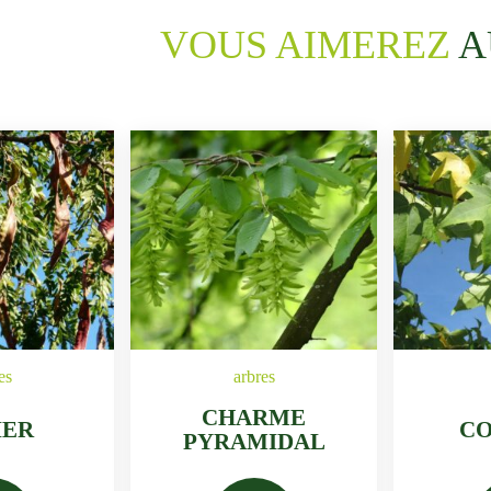
VOUS AIMEREZ
A
es
arbres
CHARME
IER
C
PYRAMIDAL