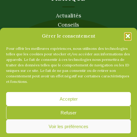
Actualités
Conseils
Services
Gérer le consentement
SERVICE CLIENT
Pour offrir les meilleures expériences, nous utilisons des technologies
telles que les cookies pour stocker et/ou accéder aux informations des
Vous avez des questions ? Contactez notre
appareils. Le fait de consentir à ces technologies nous permettra de
traiter des données telles que le comportement de navigation ou les ID
équipe ou rendez-vous en magasin pour
uniques sur ce site. Le fait de ne pas consentir ou de retirer son
consentement peut avoir un effet négatif sur certaines caractéristiques
profiter des conseils de nos experts !
et fonctions.
CONTACT
Accepter
Mentions légales
Refuser
Conditions de Vente
Voir les préférences