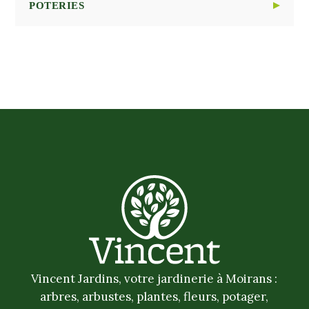
POTERIES
TUTEURAGE
ARROSAGE
OUTILS DE JARDINAGE
DIVERS
OUTILS DE TAILLE
POTERIE PLASTIQUE
PROTECTION DU JARDINIER
POTERIE TERRE CUITE
Vincent Jardins, votre jardinerie à Moirans :
arbres, arbustes, plantes, fleurs, potager,