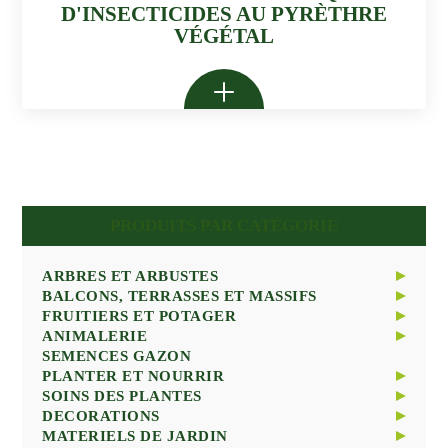
D'INSECTICIDES AU PYRÈTHRE
VÉGÉTAL
PRODUITS PAR CATÉGORIE
ARBRES ET ARBUSTES
BALCONS, TERRASSES ET MASSIFS
ARBRES
FRUITIERS ET POTAGER
ARBUSTES
PLANTES ANNUELLES ET BISANNUELLES
ANIMALERIE
CONIFERES
PLANTES VIVACES ET GRAMINEES
ARBRES FRUITIERS
SEMENCES GAZON
PLANTES DE TERRE DE BRUYERE
SEMENCES ET BULBES À FLEURS
LEGUMES
CHAT
PLANTER ET NOURRIR
PLANTES MEDITERRANEENNES
PETITS FRUITS
CHIEN
SOINS DES PLANTES
PLANTES AROMATIQUES
OISEAU
ENGRAIS
DECORATIONS
POMME DE TERRE ET BULBE POTAGER
SUBSTRAT ET PAILLAGE
ANTI-NUISIBLES
MATERIELS DE JARDIN
SEMENCES ET GRAINES
TOILES ET ACCESSOIRES
TRAITEMENTS
MAISON ET JARDIN