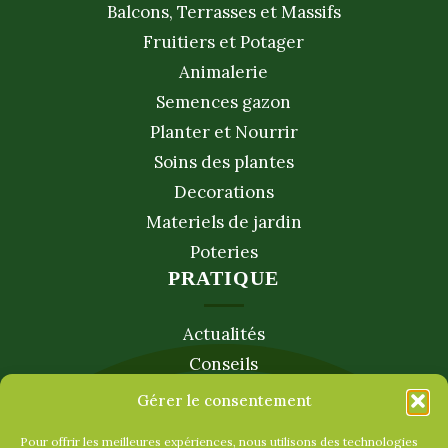
Balcons, Terrasses et Massifs
Fruitiers et Potager
Animalerie
Semences gazon
Planter et Nourrir
Soins des plantes
Decorations
Materiels de jardin
Poteries
PRATIQUE
Actualités
Conseils
Services
Gérer le consentement
SERVICE CLIENT
Pour offrir les meilleures expériences, nous utilisons des technologies