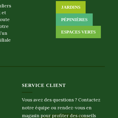
uliers
JARDINS
 et
toute
PÉPINIÈRES
otre
ESPACES VERTS
d’un
iliale
SERVICE CLIENT
Vous avez des questions ? Contactez
notre équipe ou rendez-vous en
magasin pour profiter des conseils