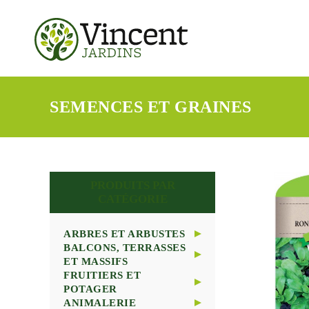
SEMENCES ET GRAINES
PRODUITS PAR
CATÉGORIE
ARBRES ET ARBUSTES
BALCONS, TERRASSES
ARBRES
ET MASSIFS
ARBUSTES
FRUITIERS ET
CONIFERES
PLANTES ANNUELLES
POTAGER
PLANTES DE TERRE
ET BISANNUELLES
ANIMALERIE
DE BRUYERE
PLANTES VIVACES ET
ARBRES FRUITIERS