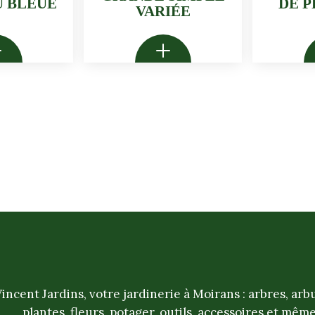
 BLEUE
DE 
VARIÉE
incent Jardins, votre jardinerie à Moirans : arbres, arb
plantes, fleurs, potager, outils, accessoires et mêm